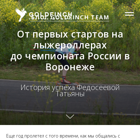
БЛОГ GOLDFINCH TEAM
От первых стартов на
лыжероллерах
до чемпионата России в
Воронеже
История успеха Федосеевой
Татьяны
Еще год пролетел с того времени, как мы общались с