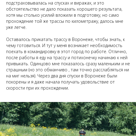
подстраховывалась на спусках и виражах, и это
обстоятельство не дало показать хорошего результата,
хотя мы столько усилий вложили в подготовку, но само
прохождение той же трассы по километражу, далось мне
уже легче.
Оставалось прикатать трассу в Воронеже, чтобы знать, к
чему готовиться. И тут у меня возникает необходимость
поехать в командировку в этот город по работе. Отлично,
после работы я еду на трассу и потихонечку начинаю к ней
привыкать. Одинцово мне показалось сразу маленьким и не
страшным (но это обманчиво , там точно расслабляться ни
на миг нельзя). Через два дня спуски в Воронеже были
покорены и я даже начала получать удовольствие от
скорости при их прохождении.