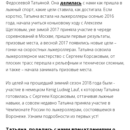
Федосеевой Татьяной. Она
делилась
с нами как пришла в
лыжный спорт, какие цели ставила, как достигала. Если
коротко, Татьяна встала на лыжероллеры осенью 2016
года, начала учиться коньковому ходу с Алексеем
Щегловым, уже зимой 2017 приняла участие в череде
соревнований в Москве, пришли первые результаты,
призовые места, а весной 2017 появились новые цели –
гонки на скоростных лыжероллерах. Татьяна освоила
лыжероллерное мастерство с Сергеем Корсаковым, от
плоских трасс перешла к рельефным и технически сложным,
и также – начала занимать призовые места.
Из целей на прошедший зимний сезон 2018 года были -
участие в немецком Kenig Ludwig Lauf, к которому Татьяна
готовилась с Сергеем Корсаковым, оттачивая лыжные
навыки, а совсем недавно Татьяна приняла участие в
Чемпионате России по лыжероллерам, состоявшемся в
Воронеже. Узнаем подробности из первых уст!
Татьяна, поделись с нами впечатлениями о