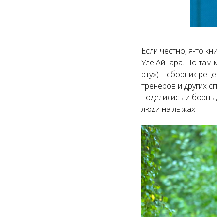
Если честно, я-то к
Уле Айнара. Но там м
рту») – сборник рец
тренеров и других 
поделились и борцы,
люди на лыжах!