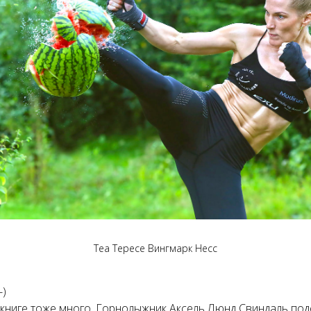
Теа Тересе Вингмарк Несс
-)
в книге тоже много. Горнолыжник Аксель Люнд Свиндаль по