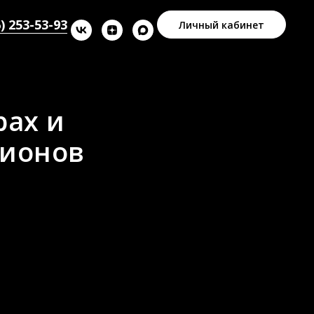
) 253-53-93
Личный кабинет
рах и
пионов