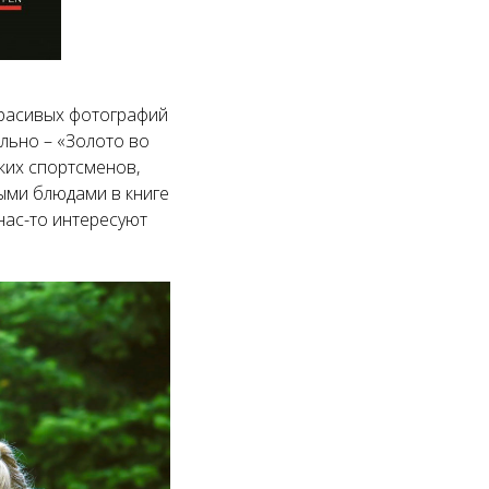
 красивых фотографий
ально – «Золото во
ких спортсменов,
ыми блюдами в книге
нас-то интересуют