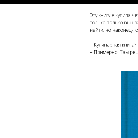
Эту книгу я купила 
только-только вышла,
найти, но наконец-т
– Кулинарная книга? 
– Примерно. Там ре