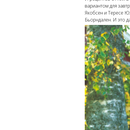
вариантом для завтр
Якобсен и Тересе Юх
Бьорндален. И это да