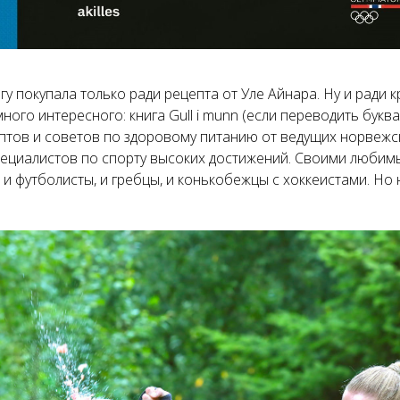
нигу покупала только ради рецепта от Уле Айнара. Ну и ради
ного интересного: книга Gull i munn (если переводить букв
ептов и советов по здоровому питанию от ведущих норвежс
специалистов по спорту высоких достижений. Своими любим
 и футболисты, и гребцы, и конькобежцы с хоккеистами. Но 