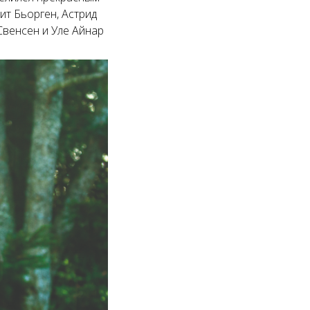
ит Бьорген, Астрид
Свенсен и Уле Айнар