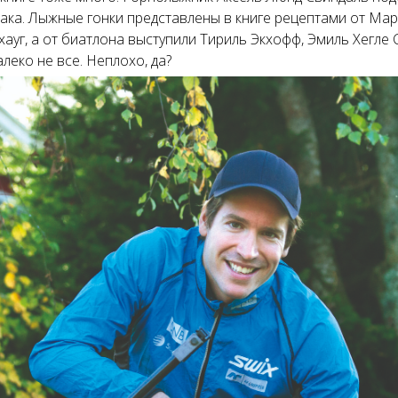
ака. Лыжные гонки представлены в книге рецептами от Мар
ауг, а от биатлона выступили Тириль Экхофф, Эмиль Хегле 
леко не все. Неплохо, да?