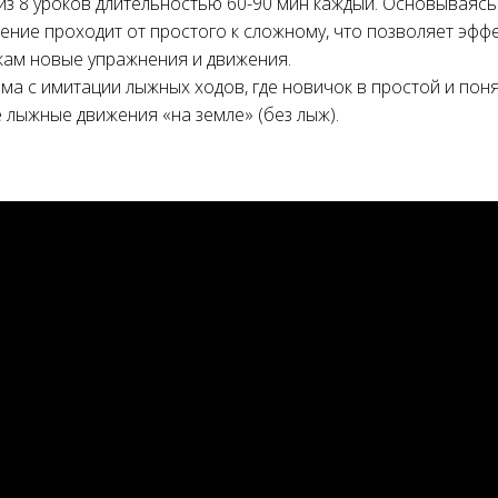
из 8 уроков длительностью 60-90 мин каждый. Основываясь
ение проходит от простого к сложному, что позволяет эфф
ам новые упражнения и движения.
ма с имитации лыжных ходов, где новичок в простой и пон
 лыжные движения «на земле» (без лыж).