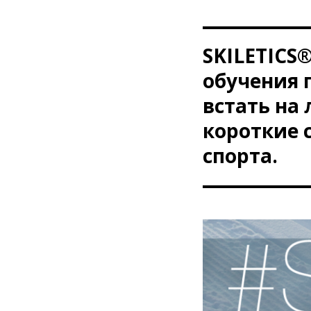
SKILETICS®
обучения 
встать на
короткие 
спорта.