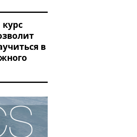
 курс
озволит
учиться в
ыжного