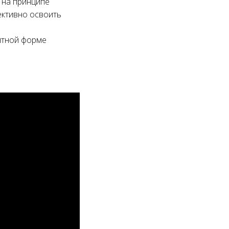
 на принципе
ективно освоить
ятной форме