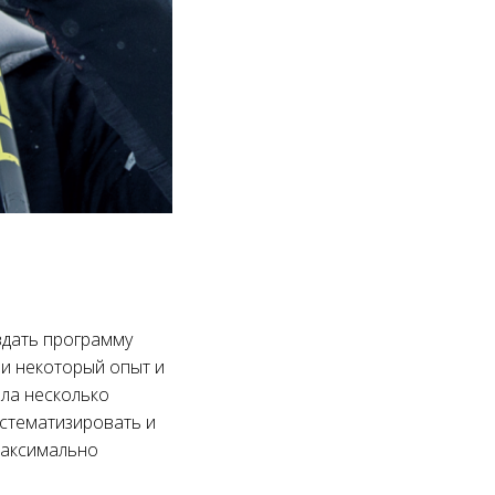
здать программу
и некоторый опыт и
ала несколько
истематизировать и
максимально