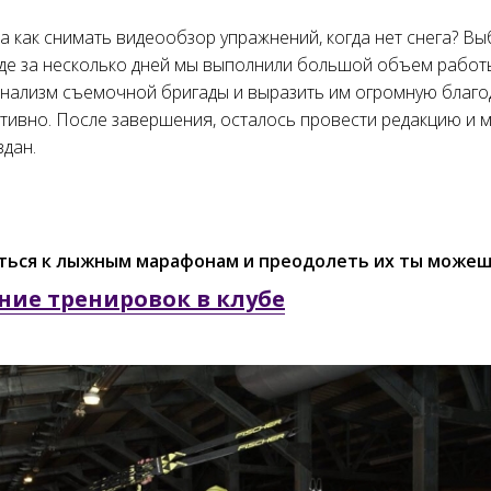
 а как снимать видеообзор упражнений, когда нет снега? В
 где за несколько дней мы выполнили большой объем рабо
нализм съемочной бригады и выразить им огромную благо
тивно. После завершения, осталось провести редакцию и 
здан.
ться к лыжным марафонам и преодолеть их ты можешь
ние тренировок в клубе