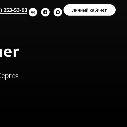
) 253-53-93
Личный кабинет
her
Сергея