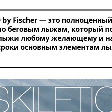
 by Fischer
— это полноценный
по беговым лыжам, который п
 лыжи любому желающему и на
сроки основным элементам л