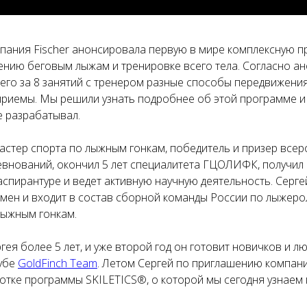
пания Fischer анонсировала первую в мире комплексную п
нию беговым лыжам и тренировке всего тела. Согласно ано
его за 8 занятий с тренером разные способы передвижения
 приемы. Мы решили узнать подробнее об этой программе и
е разрабатывал.
астер спорта по лыжным гонкам, победитель и призер всер
внований, окончил 5 лет специалитета ГЦОЛИФК, получил с
аспирантуре и ведет активную научную деятельность. Серге
мен и входит в состав сборной команды России по лыжеро
лыжным гонкам.
гея более 5 лет, и уже второй год он готовит новичков и л
убе
GoldFinch Team
. Летом Сергей по приглашению компани
отке программы SKILETICS®, о которой мы сегодня узнаем