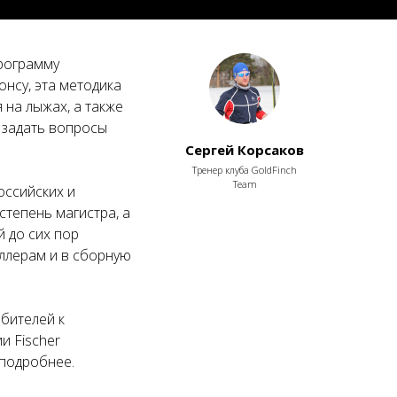
рограмму
нсу, эта методика
 на лыжах, а также
 задать вопросы
Сергей Корсаков
Тренер клуба GoldFinch
Team
оссийских и
тепень магистра, а
й до сих пор
ллерам и в сборную
юбителей к
и Fischer
 подробнее.