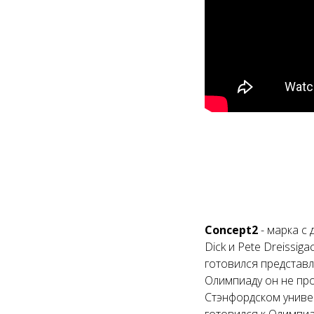
Concept2
- марка с 
Dick и Pete Dreissi
готовился представл
Олимпиаду он не прош
Стэнфордском универ