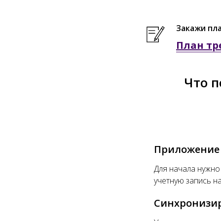
Закажи пл
План тр
Что п
Приложение 
Для начала нужно
учетную запись н
Синхронизир