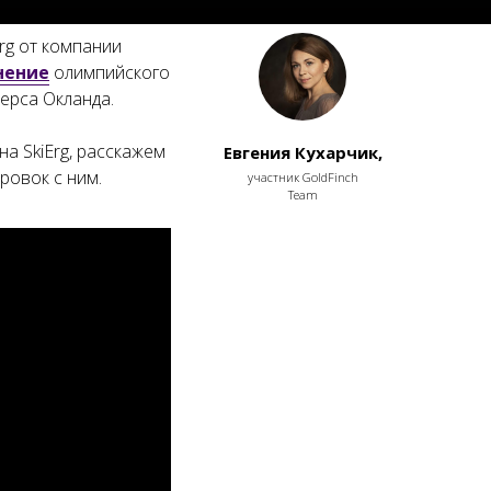
rg от компании
нение
олимпийского
ерса Окланда.
а SkiErg, расскажем
Евгения Кухарчик,
ровок с ним.
участник GoldFinch
Team