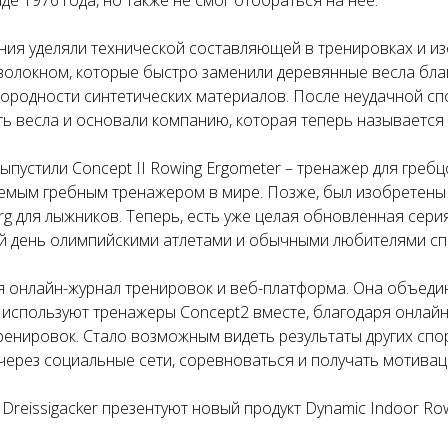
де 1976 года, но также не смог отобраться на нее.
ия уделяли технической составляющей в тренировках и из
волокном, которые быстро заменили деревянные весла благ
нородности синтетических материалов. После неудачной с
ь весла и основали компанию, которая теперь называется 
выпустили Concept II Rowing Ergometer – тренажер для греб
мым гребным тренажером в мире. Позже, был изобретены - 
rg для лыжников. Теперь, есть уже целая обновленная сери
й день олимпийскими атлетами и обычными любителями сп
ся онлайн-журнал тренировок и веб-платформа. Она объед
 используют тренажеры Concept2 вместе, благодаря онлайн
ренировок. Стало возможным видеть результаты других спо
через социальные сети, соревноваться и получать мотивац
 Dreissigacker презентуют новый продукт Dynamic Indoor Row