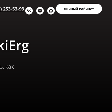
) 253-53-93
Личный кабинет
iErg
, как