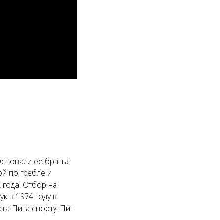
 Основали ее братья
ой по гребле и
 года. Отбор на
к в 1974 году в
та Пита спорту. Пит