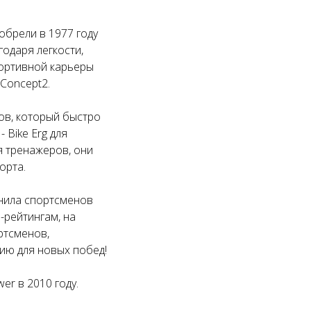
обрели в 1977 году
одаря легкости,
портивной карьеры
Concept2.
цов, который быстро
Bike Erg для
я тренажеров, они
орта.
инила спортсменов
-рейтингам, на
ртсменов,
ию для новых побед!
er в 2010 году.