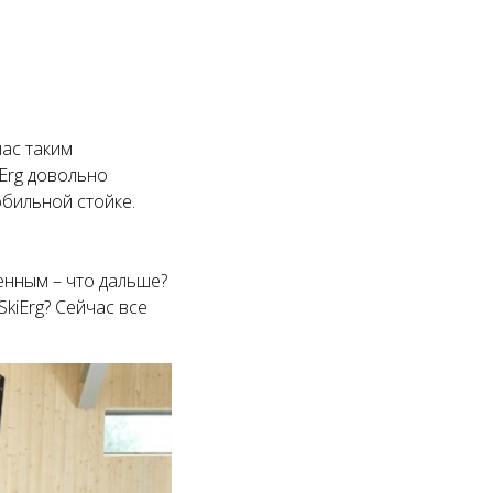
ас таким
iErg довольно
обильной стойке.
енным – что дальше?
kiErg? Сейчас все