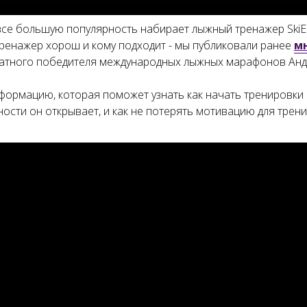
все большую популярность набирает лыжный тренажер SkiE
тренажер хорош и кому подходит - мы публиковали ранее
м
атного победителя международных лыжных марафонов Анд
формацию, которая поможет узнать как начать тренировки н
ности он открывает, и как не потерять мотивацию для трени