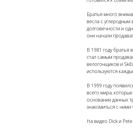
готовился к Олимпиа
Братья много вниман
весла с углеродным 
долговечности и од
они начали продават
В 1981 году братья 
стал самым продавае
велогонщиков и SkiE
используются кажды
В 1999 году появил
всего мира, которые
основании данных т
знакомиться с ними 
На видео Dick и Pete