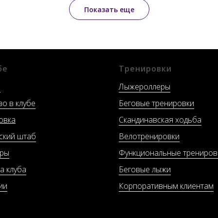
Показать еще
бе
Тренировки
е
Лыжероллеры
во в клубе
Беговые тренировки
овка
Скандинавская ходьба
ский штаб
Велотренировки
еры
Функциональные трениров
а клуба
Беговые лыжи
ии
Корпоративным клиентам