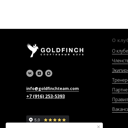
О клу
О клуб
Членст
Экипир
Т
ренер
info@goldfinchteam.com
Партн
+7 (916) 253-5393
Правил
Ваканс