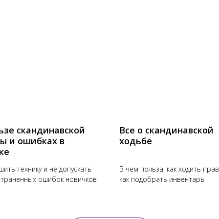
ЛУБА
РАСПИСАНИЕ
СТОИМОСТЬ
+7 (916
ьзе скандинавской
Все о скандинавской
ы и ошибках в
ходьбе
ке
шить технику и не допускать
В чем польза, как ходить пра
траненных ошибок новичков
как подобрать инвентарь