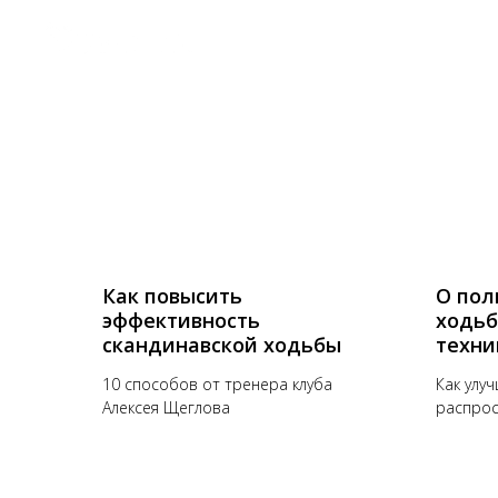
ТРЕНИРОВКИ
УЧАСТНИКАМ К
КЕМПЫ
БЛОГ
Как повысить
О пол
эффективность
ходьб
скандинавской ходьбы
техни
10 способов от тренера клуба
Как улуч
Алексея Щеглова
распрос