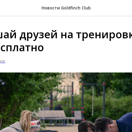
Новости Goldfinch Club
ай друзей на трениров
есплатно
ИИ