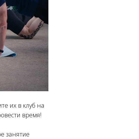
те их в клуб на
ровести время!
ое занятие